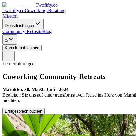
Twofifty.co
Twofifty.co
Coworking-Beratung
Mission
Dienstleistungen
Community-Retreats
Blog
🌐
Kontakt aufnehmen
Lernerfahrungen
Coworking-Community-Retreats
Marokko, 30. Mai/2. Juni - 2024
Begleiten Sie uns auf einer transformativen Reise ins Herz von Marra
möchten.
Erstgespräch buchen