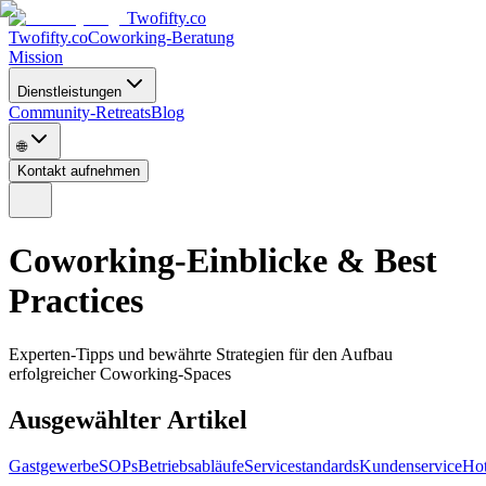
Twofifty.co
Twofifty.co
Coworking-Beratung
Mission
Dienstleistungen
Community-Retreats
Blog
🌐
Kontakt aufnehmen
Coworking-Einblicke & Best
Practices
Experten-Tipps und bewährte Strategien für den Aufbau
erfolgreicher Coworking-Spaces
Ausgewählter Artikel
Gastgewerbe
SOPs
Betriebsabläufe
Servicestandards
Kundenservice
Ho