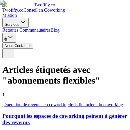
Twofifty.co
Twofifty.co
Conseil en Coworking
Mission
Services
Retraites Communautaires
Blog
🌐
Nous Contacter
Articles étiquetés avec
"
abonnements flexibles
"
1
génération de revenus en coworking
défis financiers du coworking
Pourquoi les espaces de coworking peinent à générer
des revenus