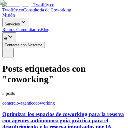
Twofifty.co
Twofifty.co
Consultoría de Coworking
Misión
Servicios
Retiros Comunitarios
Blog
🌐
Contacta con Nosotros
Posts etiquetados con
"
coworking
"
3
posts
comercio-agentico
coworking
Optimizar los espacios de coworking para la reserva
con agentes autónomos: guía práctica para el
descubrimiento y la reserva impulsados por IA