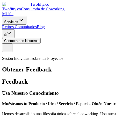
Twofifty.co
Twofifty.co
Consultoría de Coworking
Misión
Servicios
Retiros Comunitarios
Blog
🌐
Contacta con Nosotros
Sesión Individual sobre tus Proyectos
Obtener Feedback
Feedback
Usa Nuestro Conocimiento
Muéstranos tu Producto / Idea / Servicio / Espacio. Obtén Nuest
Hemos desarrollado una filosofía única sobre el coworking. Usa nuest