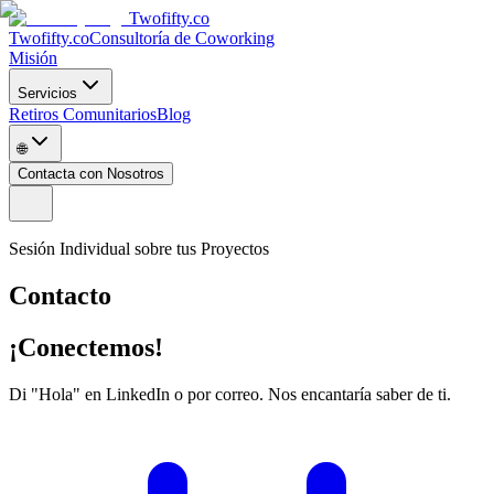
Twofifty.co
Twofifty.co
Consultoría de Coworking
Misión
Servicios
Retiros Comunitarios
Blog
🌐
Contacta con Nosotros
Sesión Individual sobre tus Proyectos
Contacto
¡Conectemos!
Di "Hola" en LinkedIn o por correo. Nos encantaría saber de ti.